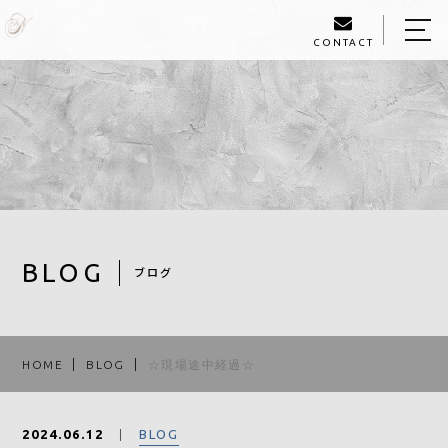
CONTACT
HOME
ABOUT US
FLOW
WORK
STAFF
BLOG
ブログ
BLOG
ACCESS
HOME
BLOG
☆現場途中経過☆
072-800-4268
BLOG
2024.06.12