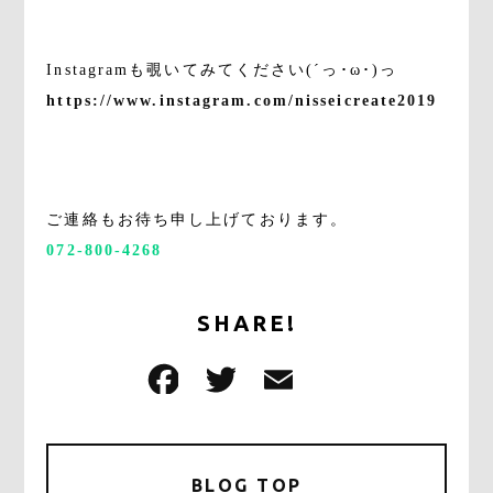
。
Instagramも覗いてみてください(´っ･ω･)っ
https://www.instagram.com/nisseicreate2019
。
。
ご連絡もお待ち申し上げております。
072-800-4268
SHARE!
F
T
E
共
a
w
m
有
c
it
ai
e
te
l
BLOG TOP