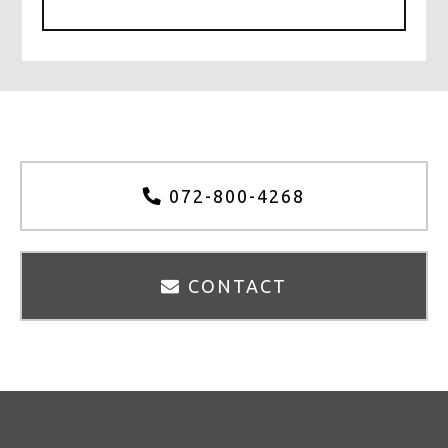
b
r
o
o
k
072-800-4268
CONTACT